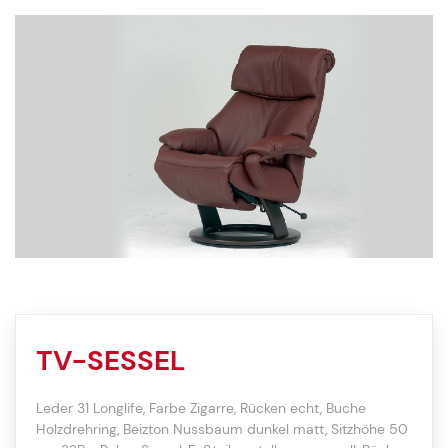
TV-SESSEL
Leder 31 Longlife, Farbe Zigarre, Rücken echt, Buche
Holzdrehring, Beizton Nussbaum dunkel matt, Sitzhöhe 50