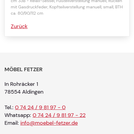
cm 33B - Relax-Sessel, Fußteilverstellung manuell, Rücken
mit Gasdruckfeder, Kopfteilverstellung manuell, small, BTH
ca. 80/90/112 cm
Zurück
MÖBEL FETZER
In Rohräcker 1
78554 Aldingen
Tel.:
0 74 24 / 9 81 97 - 0
Whatsapp:
0 74 24 / 9 81 97 - 22
Email:
info@moebel-fetzer.de