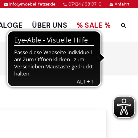
info@moebel-fetzer.de
07424 / 98197-0
Anfahrt



ALOGE
ÜBER UNS
% SALE %
H