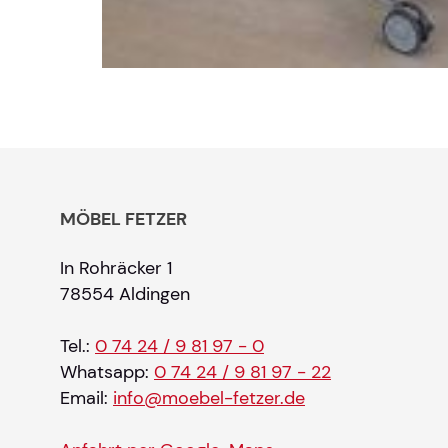
MÖBEL FETZER
In Rohräcker 1
78554 Aldingen
Tel.:
0 74 24 / 9 81 97 - 0
Whatsapp:
0 74 24 / 9 81 97 - 22
Email:
info@moebel-fetzer.de