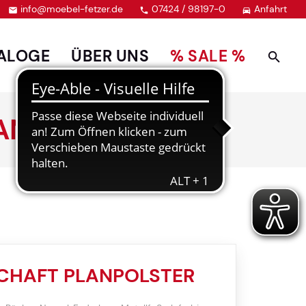
info@moebel-fetzer.de
07424 / 98197-0
Anfahrt



ALOGE
ÜBER UNS
% SALE %
ANPOLSTER
HAFT PLANPOLSTER