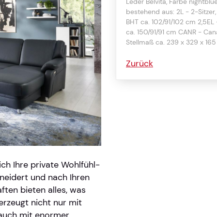
Leder Belvita, Farbe nightblu
bestehend aus: 2L - 2-Sitzer,
BHT ca. 102/91/102 cm 2,5EL 
ca. 150/91/91 cm CANR - Can
Stellmaß ca. 239 x 329 x 16
Zurück
ich Ihre private Wohlfühl-
neidert und nach Ihren
ften bieten alles, was
rzeugt nicht nur mit
 auch mit enormer