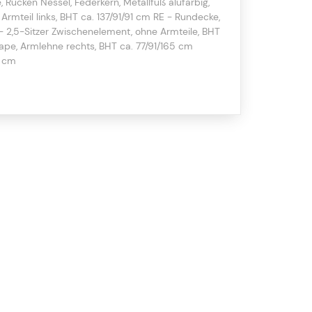
e, Rücken Nessel, Federkern, Metallfuß alufarbig,
 Armteil links, BHT ca. 137/91/91 cm RE - Rundecke,
- 2,5-Sitzer Zwischenelement, ohne Armteile, BHT
ape, Armlehne rechts, BHT ca. 77/91/165 cm
5 cm